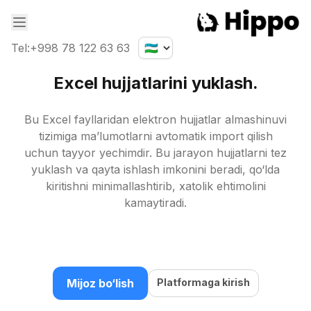
Tel
:
+998 78 122 63 63
Excel
hujjatlarini
yuklash.
Bu Excel fayllaridan elektron hujjatlar almashinuvi
tizimiga ma’lumotlarni avtomatik import qilish
uchun tayyor yechimdir. Bu jarayon hujjatlarni tez
yuklash va qayta ishlash imkonini beradi, qo‘lda
kiritishni minimallashtirib, xatolik ehtimolini
kamaytiradi.
Mijoz bo‘lish
Platformaga kirish