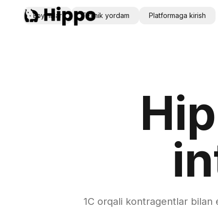
Loyihalar
Texnik yordam
Platformaga kirish
Hi
in
1C orqali kontragentlar bilan