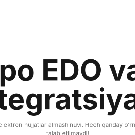
ppo
EDO
v
tegratsiy
 elektron hujjatlar almashinuvi. Hech qanday o‘r
talab etilmaydi!