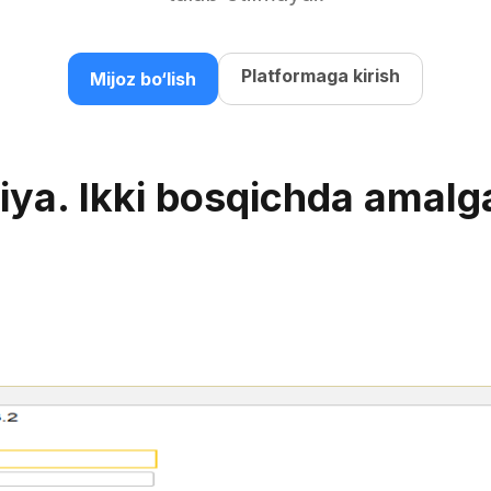
Platformaga kirish
Mijoz bo‘lish
iya. Ikki bosqichda amalga