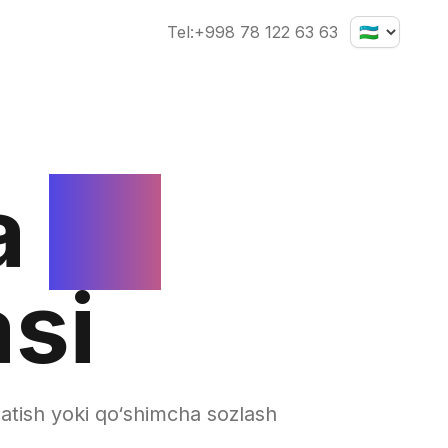
Tel
:
+998 78 122 63 63
a
1C
asi
natish yoki qo‘shimcha sozlash